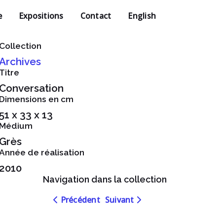
e
Expositions
Contact
English
Collection
Archives
Titre
Conversation
Dimensions en cm
51 x 33 x 13
Médium
Grès
Année de réalisation
2010
Navigation dans la collection
Navigation
Navigation
Précédent
Suivant
dans
dans