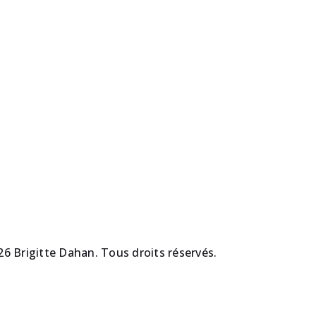
les
les
oeuvres
oeuvres
6 Brigitte Dahan. Tous droits réservés.