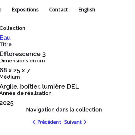
e
Expositions
Contact
English
Collection
Eau
Titre
Efflorescence 3
Dimensions en cm
68 x 25 x 7
Médium
Argile, boîtier, lumière DEL
Année de réalisation
2025
Navigation dans la collection
Navigation
Navigation
Précédent
Suivant
dans
dans